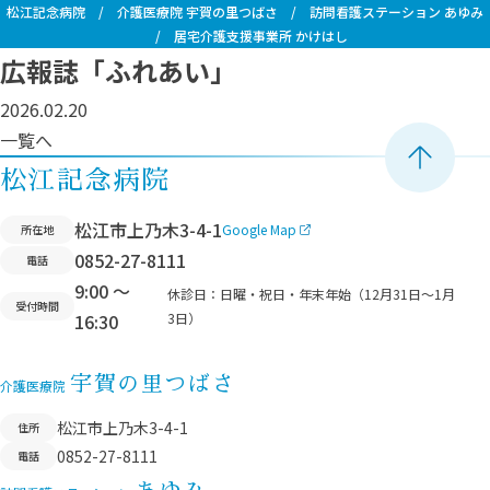
松江記念病院
/
介護医療院 宇賀の里つばさ
/
訪問看護ステーション あゆみ
/
居宅介護支援事業所 かけはし
広報誌「ふれあい」
2026.02.20
一覧へ
ペ
松江記念病院
ー
松江市上乃木3-4-1
Google Map
所在地
ジ
0852-27-8111
電話
ト
9:00 ～
ッ
休診日：
日曜・祝日・年末年始（12月31日〜1月
受付時間
16:30
3日）
プ
へ
宇賀の里つばさ
移
介護医療院
動
松江市上乃木3-4-1
住所
0852-27-8111
電話