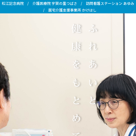
松江記念病院
/
介護医療院 宇賀の里つばさ
/
訪問看護ステーション あゆみ
/
居宅介護支援事業所 かけはし
創
健康をもとめて
ふれあいと
健
会