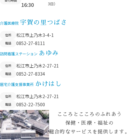
受付時間
16:30
3日）
プ
へ
宇賀の里つばさ
移
介護医療院
動
松江市上乃木3-4-1
住所
0852-27-8111
電話
あゆみ
訪問看護ステーション
松江市上乃木2-27-21
住所
0852-27-8334
電話
かけはし
居宅介護支援事業所
松江市上乃木2-27-21
住所
0852-22-7500
電話
こころとこころのふれあう
保健・医療・福祉の
総合的なサービスを提供します。