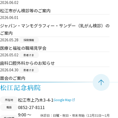
2026.06.02
松江市がん検診等のご案内
2026.06.01
ジャパン・マンモグラフィー・サンデー（乳がん検診）の
ご案内
2026.05.28
採用情報
医療と​福祉の​職場見学会
2026.05.02
患者さま
歯科口腔外科からのお知らせ
2026.04.30
患者さま
面会のご案内
ペ
松江記念病院
ー
松江市上乃木3-4-1
Google Map
所在地
ジ
0852-27-8111
電話
ト
9:00 ～
ッ
休診日：
日曜・祝日・年末年始（12月31日〜1月