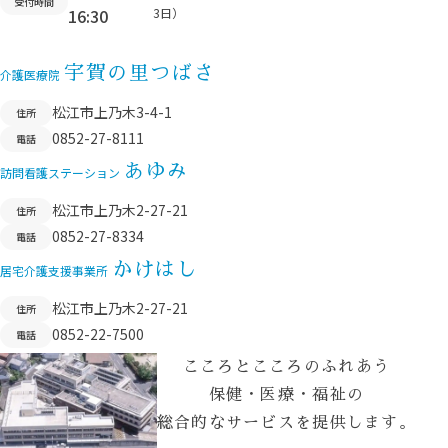
受付時間
16:30
3日）
プ
へ
宇賀の里つばさ
移
介護医療院
動
松江市上乃木3-4-1
住所
0852-27-8111
電話
あゆみ
訪問看護ステーション
松江市上乃木2-27-21
住所
0852-27-8334
電話
かけはし
居宅介護支援事業所
松江市上乃木2-27-21
住所
0852-22-7500
電話
こころとこころのふれあう
保健・医療・福祉の
総合的なサービスを提供します。