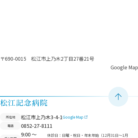
〒690-0015 松江市上乃木2丁目27番21号
Google Map
ペ
松江記念病院
ー
松江市上乃木3-4-1
Google Map
所在地
ジ
0852-27-8111
電話
ト
9:00 ～
ッ
休診日：
日曜・祝日・年末年始（12月31日〜1月