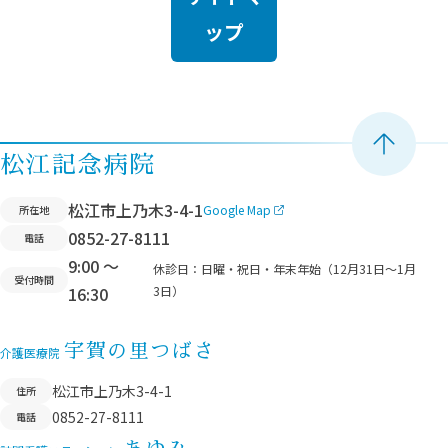
ップ
ペ
松江記念病院
ー
松江市上乃木3-4-1
Google Map
所在地
ジ
0852-27-8111
電話
ト
9:00 ～
ッ
休診日：
日曜・祝日・年末年始（12月31日〜1月
受付時間
16:30
3日）
プ
へ
宇賀の里つばさ
移
介護医療院
動
松江市上乃木3-4-1
住所
0852-27-8111
電話