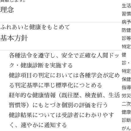
生活
理念
習慣
病予
ふれあいと健康をもとめて
防健
診等
基本方針
特定
健
各種法令を遵守し、安全で正確な人間ドッ
診・
ク・健康診断を実施する
特定
健診項目の判定においては各種学会が定め
保健
る判定基準に準じ標準化につとめる
指導
労災
経年的な健康情報（既往歴、検査値、生活
二次
習慣等）にもとづき個別の評価を行う
健康
健診結果については受診者にわかりやす
診断
く、速やかに通知する
がん