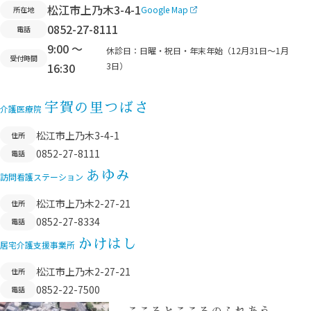
松江市上乃木3-4-1
Google Map
所在地
ジ
0852-27-8111
電話
ト
9:00 ～
ッ
休診日：
日曜・祝日・年末年始（12月31日〜1月
受付時間
16:30
3日）
プ
へ
宇賀の里つばさ
移
介護医療院
動
松江市上乃木3-4-1
住所
0852-27-8111
電話
あゆみ
訪問看護ステーション
松江市上乃木2-27-21
住所
0852-27-8334
電話
かけはし
居宅介護支援事業所
松江市上乃木2-27-21
住所
0852-22-7500
電話