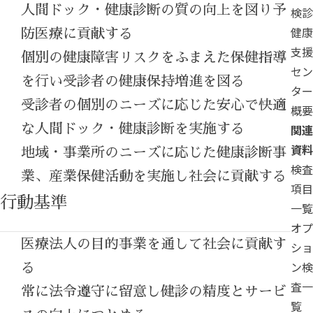
人間ドック・健康診断の質の向上を図り予
検診
健康
防医療に貢献する
支援
個別の健康障害リスクをふまえた保健指導
セン
を行い受診者の健康保持増進を図る
ター
受診者の個別のニーズに応じた安心で快適
概要
な人間ドック・健康診断を実施する
関連
資料
地域・事業所のニーズに応じた健康診断事
検査
業、産業保健活動を実施し社会に貢献する
項目
行動基準
一覧
オプ
医療法人の目的事業を通して社会に貢献す
ショ
ン検
る
査一
常に法令遵守に留意し健診の精度とサービ
覧