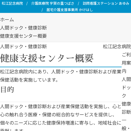
松江記念病院
/
介護医療院 宇賀の里つばさ
/
訪問看護ステーション あゆみ
/
居宅介護支援事業所 かけはし
ホーム
人間ドック・健康診断
健康支援センター概要
人間ドック・健康診断
松江記念病院
ご利
健康支援センター概要
用案
内
松江記念病院内にあり、人間ドック・健康診断および産業
人間
保健活動を実施しています。
ドッ
目的
ク
健康
人間ドック・健康診断および産業保健活動を実施し、心と
診断
心の触れ合う医療・保健の総合的なサービスを提供し、
一
個々のニーズに応じた健康保持増進に寄与し、地域社会に
般・
貢献します。