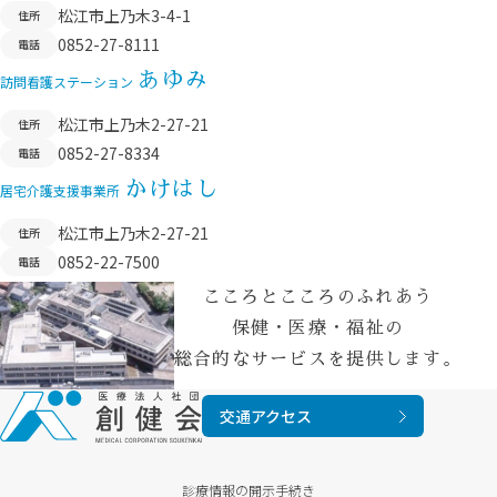
動
松江市上乃木3-4-1
住所
0852-27-8111
電話
あゆみ
訪問看護ステーション
松江市上乃木2-27-21
住所
0852-27-8334
電話
かけはし
居宅介護支援事業所
松江市上乃木2-27-21
住所
0852-22-7500
電話
こころとこころのふれあう
保健・医療・福祉の
総合的なサービスを提供します。
交通アクセス
診療情報の開示手続き