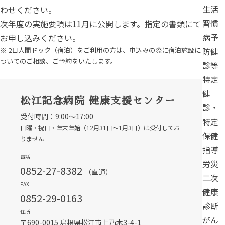
生活
わせください。
習慣
次年度の実施要項は11月に公開します。指定の書類にて
病予
お申し込みください。
※ 2日人間ドック（宿泊）をご利用の方は、申込みの際に宿泊施設に
防健
ついてのご相談、ご予約をいたします。
診等
特定
健
松江記念病院 健康支援センター
診・
受付時間：9:00～17:00
特定
日曜・祝日・年末年始（12月31日〜1月3日）は受付してお
保健
りません
指導
電話
労災
0852-27-8382
（直通）
二次
FAX
健康
0852-29-0163
診断
住所
がん
〒690-0015 島根県松江市上乃木3-4-1