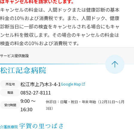
はキャンセル料を請求いたします。
キャンセルの料金は、人間ドックまたは健康診断の基本
料金の10％および消費税です。また、人間ドック、健康
診断当日に一部の検査をキャンセルされる場合にもキャ
ンセル料を徴収します。その場合のキャンセルの料金は
検査の料金の10％および消費税です。
サービス提供施設
ペ
松江記念病院
ー
松江市上乃木3-4-1
Google Map
所在地
ジ
0852-27-8111
電話
ト
9:00 ～
ッ
休診日：
日曜・祝日・年末年始（12月31日〜1月
受付時間
16:30
3日）
プ
へ
宇賀の里つばさ
移
介護医療院