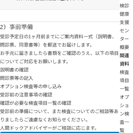
検診
健康
支援
2）事前準備
セン
受診予定日の1ヶ月前までにご案内資料一式（説明書、
ター
問診票、同意書等）を郵送でお届けします。
概要
お手元に届きましたら書類をご確認のうえ、以下の項目
関連
についてご対応をお願いします。
資料
説明書の確認
検査
問診票等の記入
項目
オプション検査等の申し込み
一覧
受診前の注意事項の確認
オプ
確認が必要な検査項目一覧の確認
ショ
受診前の準備について、また検査についてのご相談等あ
ン検
りましたらご遠慮なくお知らせください。
査一
人間ドックアドバイザーがご相談に応じます。
覧