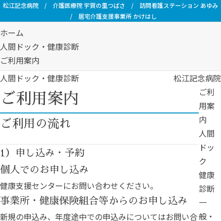
松江記念病院
/
介護医療院 宇賀の里つばさ
/
訪問看護ステーション あゆみ
/
居宅介護支援事業所 かけはし
ホーム
人間ドック・健康診断
ご利用案内
人間ドック・健康診断
松江記念病院
ご利
ご利用案内
用案
内
ご利用の流れ
人間
ドッ
1）申し込み・予約
ク
個人でのお申し込み
健康
健康支援センターにお問い合わせください。
診断
事業所・健康保険組合等からのお申し込み
一
般・
新規の申込み、年度途中での申込みについてはお問い合