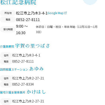
ペ
松江記念病院
ー
松江市上乃木3-4-1
Google Map
所在地
ジ
0852-27-8111
電話
ト
9:00 ～
ッ
休診日：
日曜・祝日・年末年始（12月31日〜1月
受付時間
16:30
3日）
プ
へ
宇賀の里つばさ
移
介護医療院
動
松江市上乃木3-4-1
住所
0852-27-8111
電話
あゆみ
訪問看護ステーション
松江市上乃木2-27-21
住所
0852-27-8334
電話
かけはし
居宅介護支援事業所
松江市上乃木2-27-21
住所