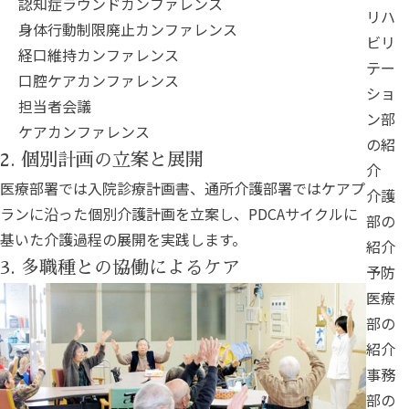
認知症ラウンドカンファレンス
リハ
身体行動制限廃止カンファレンス
ビリ
経口維持カンファレンス
テー
口腔ケアカンファレンス
ショ
担当者会議
ン部
ケアカンファレンス
の紹
2. 個別計画の立案と展開
介
医療部署では入院診療計画書、通所介護部署ではケアプ
介護
ランに沿った個別介護計画を立案し、PDCAサイクルに
部の
基いた介護過程の展開を実践します。
紹介
3. 多職種との協働によるケア
予防
医療
部の
紹介
事務
部の