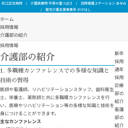
松江記念病院
/
介護医療院 宇賀の里つばさ
/
訪問看護ステーション あゆみ
/
居宅介護支援事業所 かけはし
ホーム
採用情報
介護部の紹介
採用情報
新卒
介護部の紹介
採用
通年
1. 多職種カンファレンスでの多様な知識と
採用
技術の習得
診療
医師や看護師、リハビリテーションスタッフ、歯科衛生
部の
士、栄養士、薬剤師と共に多職種カンファレンスを行
紹介
い、医療やリハビリテーション等の多様な知識と技術を
看護
身につけることができます。
部の
主なカンファレンス
紹介