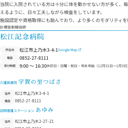
当院に入院されている方は十分に体を動かせない方が多く、毎
えるように、日々工夫しながら検査をしています。
施設認定や資格取得にも励んでおり、より多くのモダリティを
診療放射線技師
松江記念病院
松江市上乃木3-4-1
Google Map
所在地
0852-27-8111
電話
9:00 ～ 16:30
休診日：
日曜・祝日・年末年始（12月31日〜1月3日
受付時間
宇賀の里つばさ
介護医療院
松江市上乃木3-4-1
住所
0852-27-8111
電話
あゆみ
訪問看護ステーション
松江市上乃木2-27-21
住所