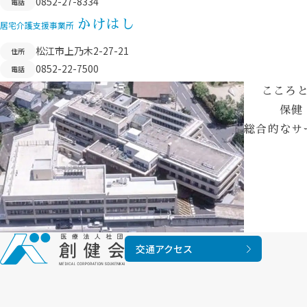
0852-27-8334
電話
かけはし
居宅介護支援事業所
松江市上乃木2-27-21
住所
0852-22-7500
電話
こころ
保健
総合的なサ
交通アクセス