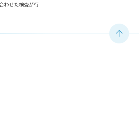
合わせた検査が行
ペ
ー
ジ
ト
ッ
プ
へ
移
動